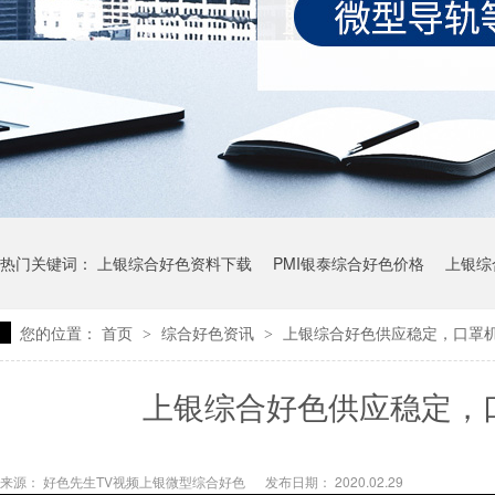
热门关键词：
上银综合好色资料下载
PMI银泰综合好色价格
上银综
您的位置：
首页
综合好色资讯
上银综合好色供应稳定，口
>
>
上银微型综合好色型号
上银微型直线综合好色价格
上银综合好色报
上银综合好色供应稳定
来源： 好色先生TV视频上银微型综合好色
发布日期： 2020.02.29