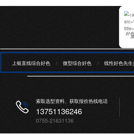
src=
title
好色
上银直线综合好色
/
微型综合好色
/
线性好色先生
索取选型资料、获取报价热线电话
13751136246
0755-21631136