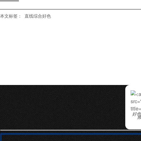
本文标签：
直线综合好色
src=
title
好色