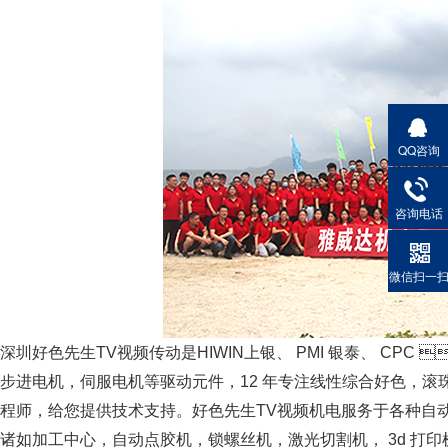
QQ咨询
咨询电话
微信扫一
深圳好色先生TV视频传动是
HIWIN
上银、
PMI
银泰、
CPC

步进电机，伺服电机等驱动元件，
12
年专注线性综合好色，滚
程师，给您提供技术支持。好色先生TV视频机电服务于各种自
诸如加工中心，自动点胶机，锁螺丝机，激光切割机，
3d
打印